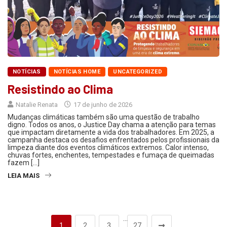
NOTÍCIAS
NOTÍCIAS HOME
UNCATEGORIZED
Resistindo ao Clima
Natalie Renata
17 de junho de 2026
Mudanças climáticas também são uma questão de trabalho
digno. Todos os anos, o Justice Day chama a atenção para temas
que impactam diretamente a vida dos trabalhadores. Em 2025, a
campanha destaca os desafios enfrentados pelos profissionais da
limpeza diante dos eventos climáticos extremos. Calor intenso,
chuvas fortes, enchentes, tempestades e fumaça de queimadas
fazem […]
LEIA MAIS
…
1
2
3
27