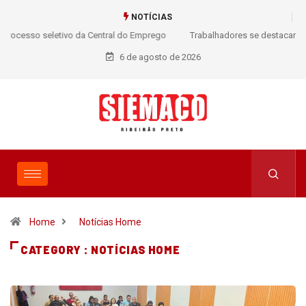
NOTÍCIAS
Trabalhadores se destacam na 14ª Meia Maratona Internacional de
Ribeirão Preto
6 de agosto de 2026
Home
Notícias Home
CATEGORY : NOTÍCIAS HOME