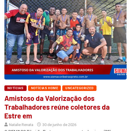
NOTÍCIAS
NOTÍCIAS HOME
UNCATEGORIZED
Amistoso da Valorização dos
Trabalhadores reúne coletores da
Estre em
Natalie Renata
30 de junho de 2026