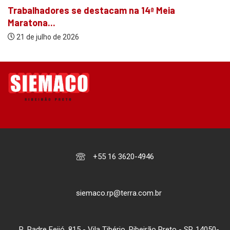
Trabalhadores se destacam na 14ª Meia
Maratona...
21 de julho de 2026
+55 16 3620-4946
siemaco.rp@terra.com.br
R. Padre Feijó, 815 - Vila Tibério, Ribeirão Preto - SP, 14050-