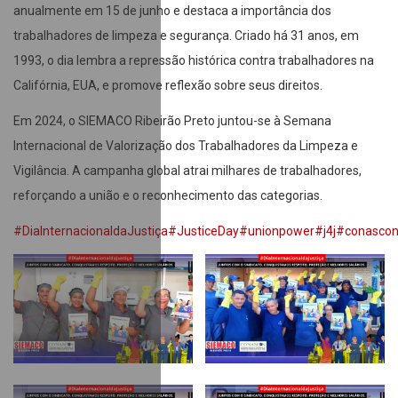
anualmente em 15 de junho e destaca a importância dos
trabalhadores de limpeza e segurança. Criado há 31 anos, em
1993, o dia lembra a repressão histórica contra trabalhadores na
Califórnia, EUA, e promove reflexão sobre seus direitos.
Em 2024, o SIEMACO Ribeirão Preto juntou-se à Semana
Internacional de Valorização dos Trabalhadores da Limpeza e
Vigilância. A campanha global atrai milhares de trabalhadores,
reforçando a união e o reconhecimento das categorias.
#DiaInternacionaldaJustiça
#JusticeDay
#unionpower
#j4j
#conasconb