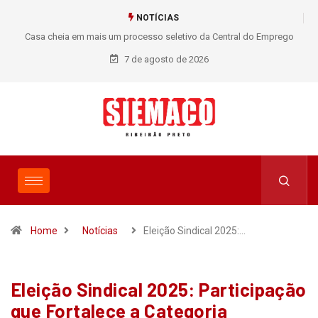
NOTÍCIAS
go
Trabalhadores se destacam na 14ª Meia Maratona Internacional de
Ribeirão Preto
7 de agosto de 2026
Home
Notícias
Eleição Sindical 2025:…
Eleição Sindical 2025: Participação
que Fortalece a Categoria