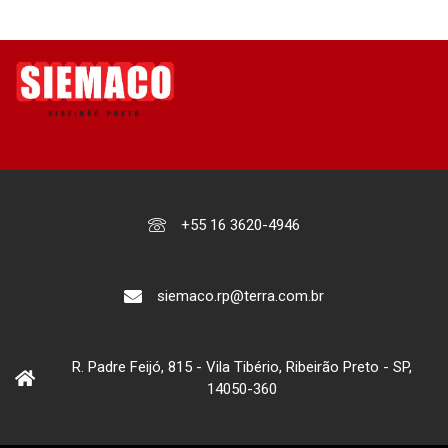
+55 16 3620-4946
siemaco.rp@terra.com.br
R. Padre Feijó, 815 - Vila Tibério, Ribeirão Preto - SP,
14050-360