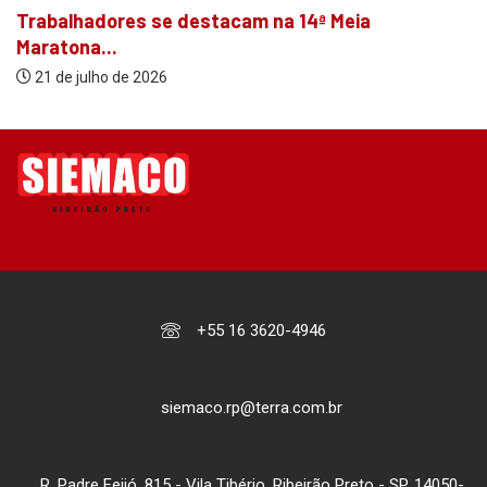
Trabalhadores se destacam na 14ª Meia
Maratona...
21 de julho de 2026
+55 16 3620-4946
siemaco.rp@terra.com.br
R. Padre Feijó, 815 - Vila Tibério, Ribeirão Preto - SP, 14050-